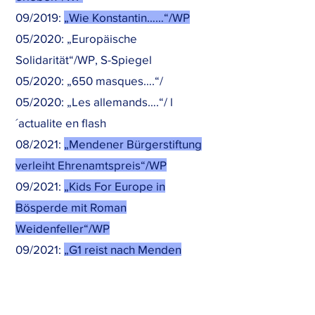
09/2019:
„Wie Konstantin……“/WP
05/2020: „Europäische
Solidarität“/WP, S-Spiegel
05/2020: „650 masques….“/
05/2020: „Les allemands….“/ l
´actualite en flash
08/2021:
„Mendener Bürgerstiftung
verleiht Ehrenamtspreis“/WP
09/2021:
„Kids For Europe in
Bösperde mit Roman
Weidenfeller“/WP
09/2021:
„G1 reist nach Menden
(Deutschland)“/VenloscheBoys
04/2022:
„
Eine Fußballschule im
Zeichen Europas
“/RN