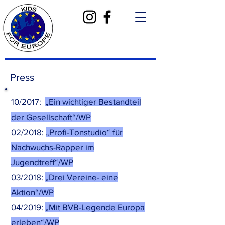
Press
10/2017:
„Ein wichtiger Bestandteil
der Gesellschaft“/WP
02/2018:
„Profi-Tonstudio“ für
Nachwuchs-Rapper im
Jugendtreff“/WP
03/2018:
„Drei Vereine- eine
Aktion“/WP
04/2019:
„Mit BVB-Legende Europa
erleben“/WP